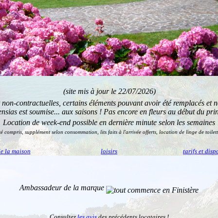
(site mis à jour le 22/07/2026)
t non-contractuelles, certains éléments pouvant avoir été remplacés et
ensias est soumise... aux saisons ! Pas encore en fleurs au début du print
Location de week-end possible en dernière minute selon les semaines
cité compris, supplément selon consommation,
lits faits à l'arrivée offerts
, location de linge de toile
de la maison
loisirs
tarifs et disp
Ambassadeur de la marque
Consultez
les avis
des précédents locataires !